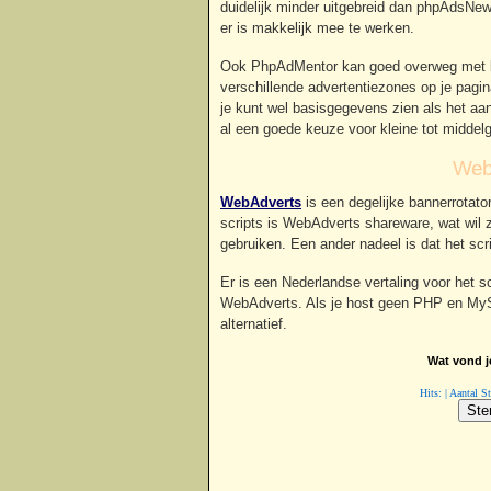
duidelijk minder uitgebreid dan phpAdsNew,
er is makkelijk mee te werken.
Ook PhpAdMentor kan goed overweg met ba
verschillende advertentiezones op je pagina
je kunt wel basisgegevens zien als het aan
al een goede keuze voor kleine tot middelg
Web
WebAdverts
is een degelijke bannerrotator
scripts is WebAdverts shareware, wat wil ze
gebruiken. Een ander nadeel is dat het scrip
Er is een Nederlandse vertaling voor het s
WebAdverts. Als je host geen PHP en My
alternatief.
Wat vond je
Hits: | Aantal 