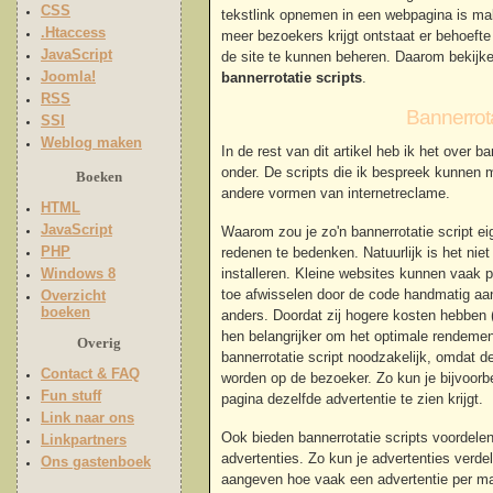
CSS
tekstlink opnemen in een webpagina is mak
.Htaccess
meer bezoekers krijgt ontstaat er behoefte
JavaScript
de site te kunnen beheren. Daarom bekijken
Joomla!
bannerrotatie scripts
.
RSS
Bannerrot
SSI
Weblog maken
In de rest van dit artikel heb ik het over b
onder. De scripts die ik bespreek kunnen 
Boeken
andere vormen van internetreclame.
HTML
JavaScript
Waarom zou je zo'n bannerrotatie script ei
PHP
redenen te bedenken. Natuurlijk is het niet
Windows 8
installeren. Kleine websites kunnen vaak
toe afwisselen door de code handmatig aan 
Overzicht
boeken
anders. Doordat zij hogere kosten hebben (
hen belangrijker om het optimale rendement
Overig
bannerrotatie script noodzakelijk, omdat 
Contact & FAQ
worden op de bezoeker. Zo kun je bijvoor
Fun stuff
pagina dezelfde advertentie te zien krijgt.
Link naar ons
Ook bieden bannerrotatie scripts voordelen
Linkpartners
advertenties. Zo kun je advertenties verde
Ons gastenboek
aangeven hoe vaak een advertentie per ma