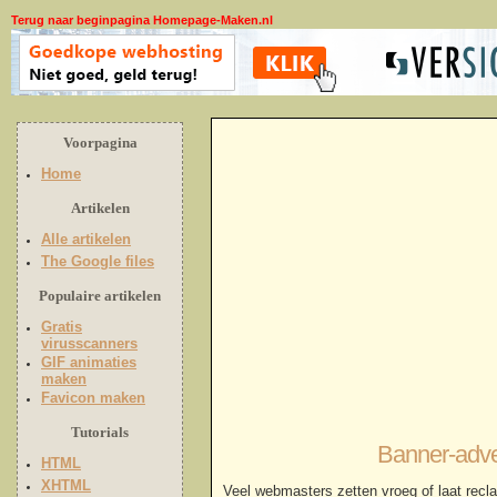
Terug naar beginpagina Homepage-Maken.nl
Voorpagina
Home
Artikelen
Alle artikelen
The Google files
Populaire artikelen
Gratis
virusscanners
GIF animaties
maken
Favicon maken
Tutorials
Banner-adver
HTML
XHTML
Veel webmasters zetten vroeg of laat recl