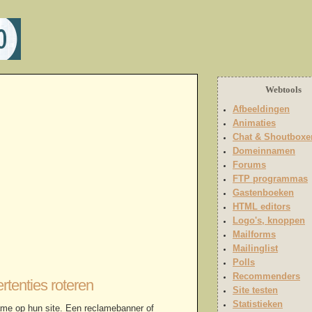
Webtools
Afbeeldingen
Animaties
Chat & Shoutboxe
Domeinnamen
Forums
FTP programmas
Gastenboeken
HTML editors
Logo's, knoppen
Mailforms
Mailinglist
Polls
Recommenders
tenties roteren
Site testen
Statistieken
ame op hun site. Een reclamebanner of