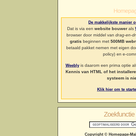
Homepag
De makkelijkste manier o
Dat is via een
website bouwer
als
browser door middel van
drag-en-d
gratis
beginnen met
500MB webr
betaald pakket nemen met eigen dom
policy) en e-com
is daarom een prima optie als 
Weebly
Kennis van HTML of het installe
systeem is ni
Klik hier om te star
Zoekfunctie 
Copyright © Homepage-Mak