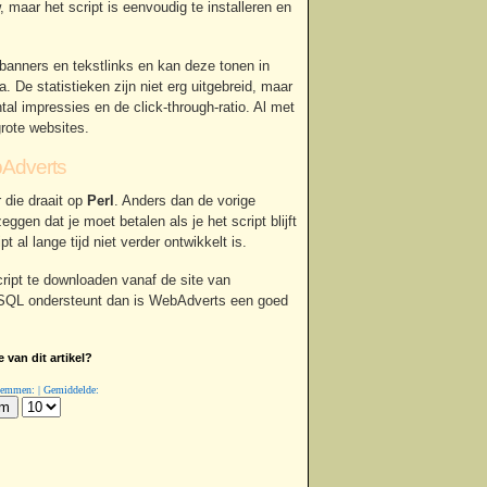
 maar het script is eenvoudig te installeren en
nners en tekstlinks en kan deze tonen in
. De statistieken zijn niet erg uitgebreid, maar
tal impressies en de click-through-ratio. Al met
rote websites.
Adverts
 die draait op
Perl
. Anders dan de vorige
ggen dat je moet betalen als je het script blijft
t al lange tijd niet verder ontwikkelt is.
cript te downloaden vanaf de site van
SQL ondersteunt dan is WebAdverts een goed
 van dit artikel?
Stemmen: | Gemiddelde: