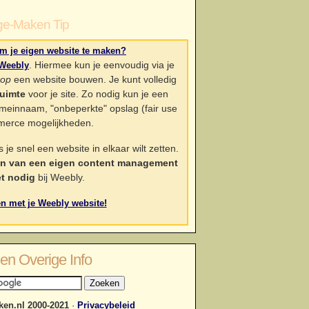
e-Maken Tip
m je eigen website te maken?
. Hiermee kun je eenvoudig via je
Weebly
rop
een website bouwen. Je kunt volledig
uimte
voor je site. Zo nodig kun je een
einnaam, "onbeperkte" opslag (fair use
merce mogelijkheden.
je snel een website in elkaar wilt zetten.
ren van een eigen content management
et nodig
bij Weebly.
ten met je Weebly website!
en Overige Info
en.nl 2000-2021
·
Privacybeleid