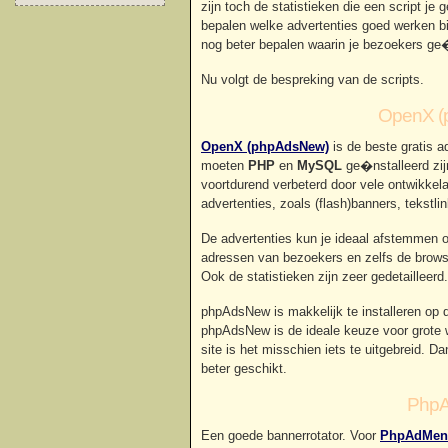
zijn toch de statistieken die een script je 
bepalen welke advertenties goed werken bij
nog beter bepalen waarin je bezoekers ge�
Nu volgt de bespreking van de scripts.
OpenX (
OpenX (phpAdsNew)
is de beste gratis a
moeten
PHP
en
MySQL
ge�nstalleerd zij
voortdurend verbeterd door vele ontwikke
advertenties, zoals (flash)banners, tekst
De advertenties kun je ideaal afstemmen o
adressen van bezoekers en zelfs de brows
Ook de statistieken zijn zeer gedetailleerd.
phpAdsNew is makkelijk te installeren op de
phpAdsNew is de ideale keuze voor grote 
site is het misschien iets te uitgebreid. 
beter geschikt.
PhpA
Een goede bannerrotator. Voor
PhpAdMen