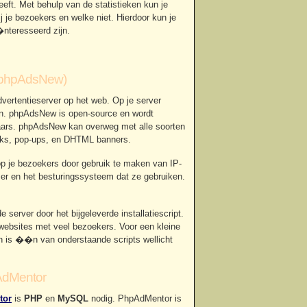
geeft. Met behulp van de statistieken kun je
 je bezoekers en welke niet. Hierdoor kun je
nteresseerd zijn.
phpAdsNew)
dvertentieserver op het web. Op je server
n. phpAdsNew is open-source en wordt
laars. phpAdsNew kan overweg met alle soorten
links, pop-ups, en DHTML banners.
p je bezoekers door gebruik te maken van IP-
er en het besturingssysteem dat ze gebruiken.
 server door het bijgeleverde installatiescript.
websites met veel bezoekers. Voor een kleine
Dan is ��n van onderstaande scripts wellicht
dMentor
tor
is
PHP
en
MySQL
nodig. PhpAdMentor is