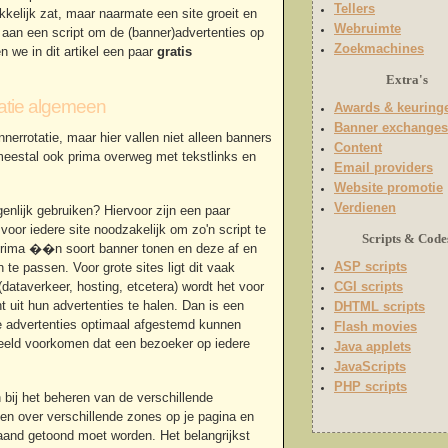
Tellers
kelijk zat, maar naarmate een site groeit en
Webruimte
 aan een script om de (banner)advertenties op
Zoekmachines
 we in dit artikel een paar
gratis
Extra's
atie algemeen
Awards & keuring
Banner exchanges
annerrotatie, maar hier vallen niet alleen banners
Content
meestal ook prima overweg met tekstlinks en
Email providers
Website promotie
Verdienen
genlijk gebruiken? Hiervoor zijn een paar
 voor iedere site noodzakelijk om zo'n script te
Scripts & Code
 prima ��n soort banner tonen en deze af en
ASP scripts
te passen. Voor grote sites ligt dit vaak
dataverkeer, hosting, etcetera) wordt het voor
CGI scripts
 uit hun advertenties te halen. Dan is een
DHTML scripts
de advertenties optimaal afgestemd kunnen
Flash movies
beeld voorkomen dat een bezoeker op iedere
Java applets
JavaScripts
PHP scripts
 bij het beheren van de verschillende
len over verschillende zones op je pagina en
and getoond moet worden. Het belangrijkst