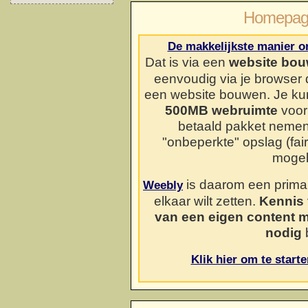
Homepag
De makkelijkste manier o
Dat is via een
website bou
eenvoudig via je browser
een website bouwen. Je kun
500MB webruimte
voor 
betaald pakket neme
"onbeperkte" opslag (fai
mogel
is daarom een prima o
Weebly
elkaar wilt zetten.
Kennis 
van een eigen content 
nodig
b
Klik hier om te start