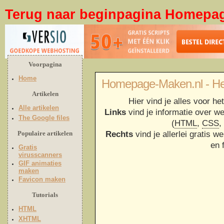
Terug naar beginpagina Homepa
Voorpagina
Home
Homepage-Maken.nl - Het
Artikelen
Hier vind je alles voor h
Alle artikelen
Links
vind je informatie over w
The Google files
(
HTML
,
CSS
,
Populaire artikelen
Rechts
vind je allerlei gratis w
en 
Gratis
virusscanners
GIF animaties
maken
Favicon maken
Tutorials
HTML
XHTML