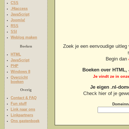
CSS
.Htaccess
JavaScript
Joomla!
RSS
SSI
Weblog maken
Zoek je een eenvoudige uitleg 
Boeken
HTML
Begin dan
JavaScript
PHP
Boeken over HTML, J
Windows 8
Je vindt ze in onz
Overzicht
boeken
Je eigen .nl-do
Overig
Check hier of je gew
Contact & FAQ
Fun stuff
Domeinna
Link naar ons
Linkpartners
Ons gastenboek