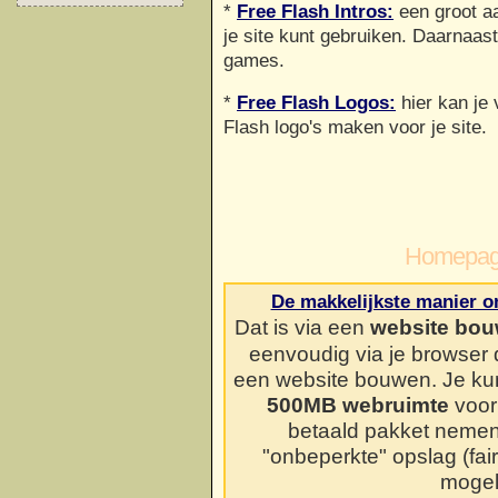
*
Free Flash Intros:
een groot aan
je site kunt gebruiken. Daarnaast
games.
*
Free Flash Logos:
hier kan je 
Flash logo's maken voor je site.
Homepag
De makkelijkste manier o
Dat is via een
website bou
eenvoudig via je browser
een website bouwen. Je kun
500MB webruimte
voor 
betaald pakket neme
"onbeperkte" opslag (fai
mogel