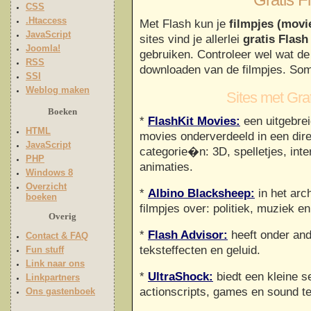
Gratis F
CSS
.Htaccess
Met Flash kun je
filmpjes (movi
JavaScript
sites vind je allerlei
gratis Flash
Joomla!
gebruiken. Controleer wel wat de
RSS
downloaden van de filmpjes. Soms
SSI
Weblog maken
Sites met Grat
Boeken
*
FlashKit Movies:
een uitgebreid
HTML
movies onderverdeeld in een dir
JavaScript
categorie�n: 3D, spelletjes, inte
PHP
animaties.
Windows 8
Overzicht
*
Albino Blacksheep:
in het arc
boeken
filmpjes over: politiek, muziek e
Overig
*
Flash Advisor:
heeft onder and
Contact & FAQ
teksteffecten en geluid.
Fun stuff
Link naar ons
*
UltraShock:
biedt een kleine s
Linkpartners
actionscripts, games en sound t
Ons gastenboek