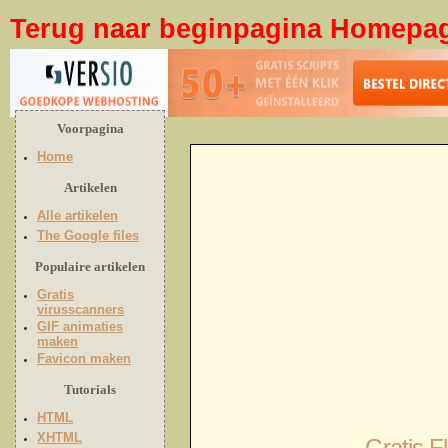
Terug naar beginpagina Homepa
Voorpagina
Home
Artikelen
Alle artikelen
The Google files
Populaire artikelen
Gratis
virusscanners
GIF animaties
maken
Favicon maken
Tutorials
HTML
XHTML