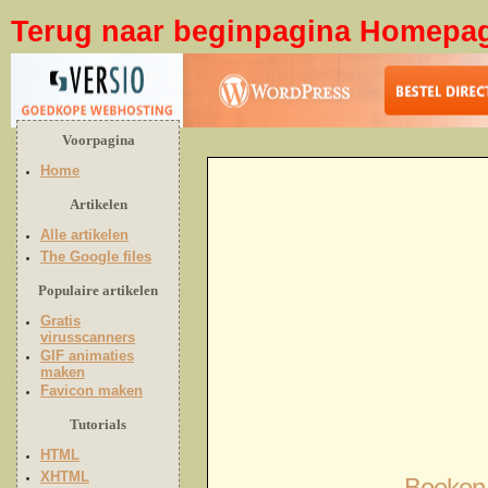
Terug naar beginpagina Homepa
Voorpagina
Home
Artikelen
Alle artikelen
The Google files
Populaire artikelen
Gratis
virusscanners
GIF animaties
maken
Favicon maken
Tutorials
HTML
XHTML