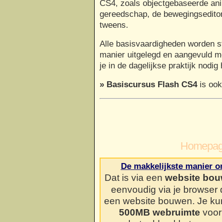
CS4, zoals objectgebaseerde ani
gereedschap, de bewegingseditor
tweens.
Alle basisvaardigheden worden st
manier uitgelegd en aangevuld me
je in de dagelijkse praktijk nodig 
» Basiscursus Flash CS4
is ook
Homepag
De makkelijkste manier o
Dat is via een
website bou
eenvoudig via je browser
een website bouwen. Je kun
500MB webruimte
voor 