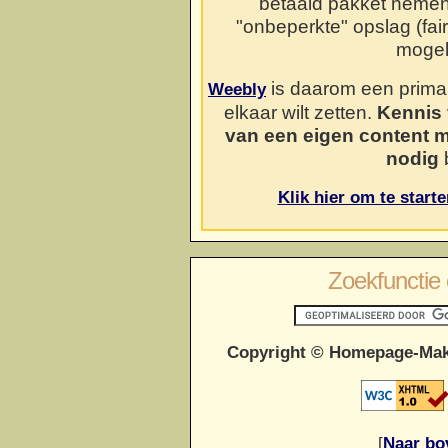
betaald pakket neme
"onbeperkte" opslag (fai
mogel
is daarom een prima o
Weebly
elkaar wilt zetten.
Kennis 
van een eigen content 
nodig
b
Klik hier om te start
Zoekfunctie 
Copyright © Homepage-Mak
[
Naar bo