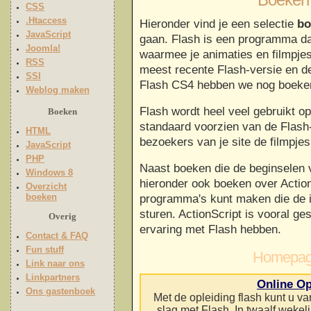
Boeken 
CSS
.Htaccess
Hieronder vind je een selectie
bo
JavaScript
gaan. Flash is een programma da
Joomla!
waarmee je animaties en filmpje
RSS
meest recente Flash-versie en d
SSI
Flash CS4 hebben we nog boeken
Weblog maken
Flash wordt heel veel gebruikt o
Boeken
standaard voorzien van de Flash-
HTML
bezoekers van je site de filmpje
JavaScript
PHP
Naast boeken die de beginselen 
Windows 8
hieronder ook boeken over Action
Overzicht
boeken
programma's kunt maken die de in
sturen. ActionScript is vooral ge
Overig
ervaring met Flash hebben.
Contact & FAQ
Fun stuff
Homepag
Link naar ons
Linkpartners
Online Op
Ons gastenboek
Met de opleiding flash kunt u va
slag met Flash. In twaalf wekel