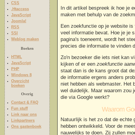
CSS
In dit artikel bespreek ik hoe je 
.Htaccess
maken met behulp van de zoek
JavaScript
Joomla!
Een zoekfunctie op je website is 
RSS
veel informatie bevat. Hoe je je s
SSI
pagina's toeneemt, wordt het st
Weblog maken
precies die informatie te vinden d
Boeken
HTML
Zo'n bezoeker die iets niet kan 
JavaScript
kijken of er een
zoekfunctie
aanwe
PHP
staat dan is de kans groot dat de
Windows 8
de informatie ergens anders probe
Overzicht
niet hebben als webmaster. Het 
boeken
wel duidelijk. Maar waarom zou j
Overig
die via Google werkt?
Contact & FAQ
Waarom Goo
Fun stuff
Link naar ons
Natuurlijk is het zo dat de echte
Linkpartners
hebben ontwikkeld. Voor de mees
Ons gastenboek
nauwelijks te doen. Zij zullen mo