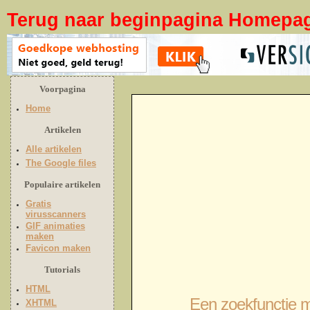
Terug naar beginpagina Homepa
Voorpagina
Home
Artikelen
Alle artikelen
The Google files
Populaire artikelen
Gratis
virusscanners
GIF animaties
maken
Favicon maken
Tutorials
HTML
Een zoekfunctie m
XHTML