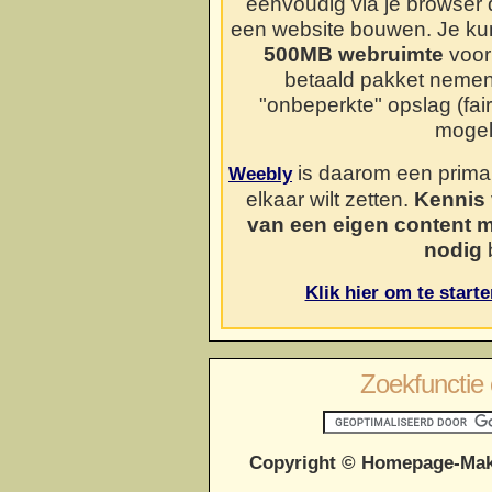
eenvoudig via je browser
een website bouwen. Je kun
500MB webruimte
voor 
betaald pakket neme
"onbeperkte" opslag (fai
mogel
is daarom een prima o
Weebly
elkaar wilt zetten.
Kennis 
van een eigen content 
nodig
b
Klik hier om te start
Zoekfunctie 
Copyright © Homepage-Mak