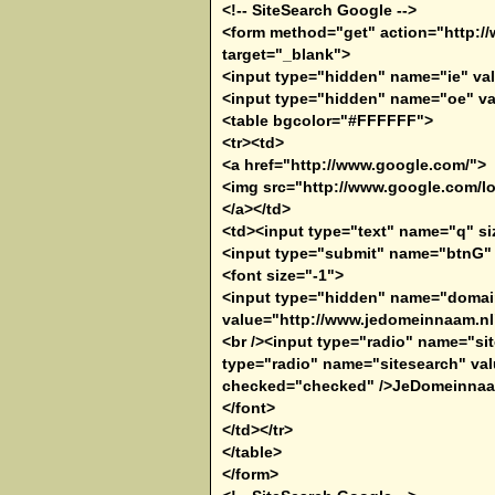
<!-- SiteSearch Google -->
<form method="get" action="http:/
target="_blank">
<input type="hidden" name="ie" va
<input type="hidden" name="oe" va
<table bgcolor="#FFFFFF">
<tr><td>
<a href="http://www.google.com/">
<img src="http://www.google.com/lo
</a></td>
<td><input type="text" name="q" si
<input type="submit" name="btnG" 
<font size="-1">
<input type="hidden" name="domai
value="http://www.jedomeinnaam.nl
<br /><input type="radio" name="si
type="radio" name="sitesearch" va
checked="checked" />JeDomeinnaam
</font>
</td></tr>
</table>
</form>