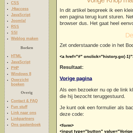
Vorige Knop ma
CSS
.Htaccess
In dit artikel bespreek ik een kl
JavaScript
een pagina terug kunt sturen. Ne
Joomla!
browser dus. Het gaat heel eenv
RSS
SSI
De
Weblog maken
Zet onderstaande code in het Bod
Boeken
HTML
<a href="#" onclick="history.go(-1)
JavaScript
Resultaat:
PHP
Windows 8
Vorige pagina
Overzicht
boeken
Als een bezoeker nu op de link kl
Overig
die hij bezocht teruggestuurd.
Contact & FAQ
Fun stuff
Je kunt ook een formulier als ba
Link naar ons
deze code:
Linkpartners
Ons gastenboek
<form>
<input type="button" value="Vorige 