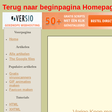
Terug naar beginpagina Homepa
Voorpagina
Home
Artikelen
Alle artikelen
The Google files
Populaire artikelen
Gratis
virusscanners
GIF animaties
maken
Favicon maken
Tutorials
HTML
XHTML