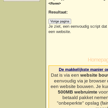
</form>
Resultaat:
Je ziet, een eenvoudig script dat 
een website.
Homepag
De makkelijkste manier o
Dat is via een
website bou
eenvoudig via je browser
een website bouwen. Je kun
500MB webruimte
voor 
betaald pakket neme
"onbeperkte" opslag (fai