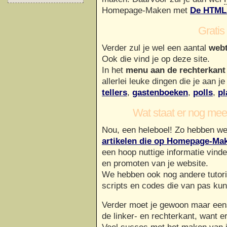
Homepage-Maken met
De HTML 
Gratis
Verder zul je wel een aantal
webt
Ook die vind je op deze site.
In het
menu aan de rechterkant
allerlei leuke dingen die je aan j
tellers
,
gastenboeken
,
polls
,
pl
Wat staat er nog m
Nou, een heleboel! Zo hebben we 
artikelen die op Homepage-Mak
een hoop nuttige informatie vind
en promoten van je website.
We hebben ook nog andere tutorial
scripts en codes die van pas ku
Verder moet je gewoon maar een
de linker- en rechterkant, want e