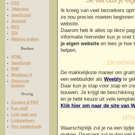
Je wilt dus je ei
CSS
.Htaccess
Ik kreeg van veel bezoekers opm
JavaScript
ze nou precies moeten beginnen
Joomla!
website.
RSS
Daarom heb ik alles op deze pagi
SSI
informatie hieronder kun je snel
Weblog maken
je eigen website
en lees je hoe
Boeken
helpen.
HTML
De eenvou
JavaScript
PHP
De makkelijkste manier om
grati
Windows 8
een webbuilder als
Weebly
te ge
Overzicht
Daar kun je stap voor stap en zo
boeken
bouwen. Je krijgt de beschikkin
Overig
en je hebt keuze uit vele templat
Contact & FAQ
Klik hier om naar de site van 
Fun stuff
Link naar ons
HTM
Linkpartners
Ons gastenboek
Waarschijnlijk zul je na een tijdj
maken. Daarvoor zul je dan wel