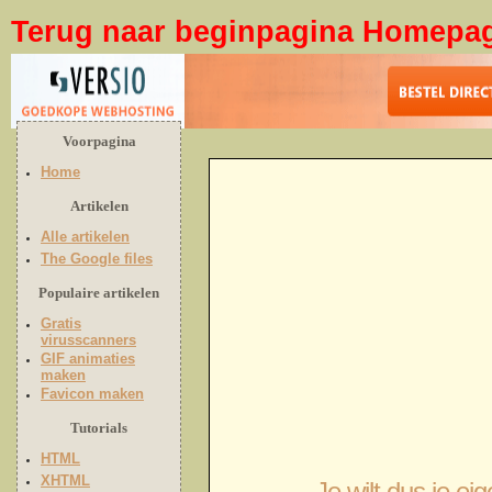
Terug naar beginpagina Homepa
Voorpagina
Home
Artikelen
Alle artikelen
The Google files
Populaire artikelen
Gratis
virusscanners
GIF animaties
maken
Favicon maken
Tutorials
HTML
XHTML