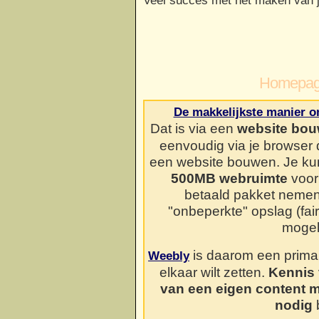
Veel succes met het maken van j
Homepag
De makkelijkste manier o
Dat is via een
website bou
eenvoudig via je browser
een website bouwen. Je kun
500MB webruimte
voor 
betaald pakket neme
"onbeperkte" opslag (fai
mogel
is daarom een prima o
Weebly
elkaar wilt zetten.
Kennis 
van een eigen content 
nodig
b