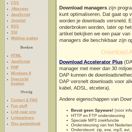
CSS
Download managers
zijn progr
.Htaccess
kunt optimaliseren. Dat gaat op 
JavaScript
worden je downloads versneld. 
Joomla!
RSS
onderbroken worden, later op het
SSI
artikel bekijken we een paar van
Weblog maken
managers
die beschikbaar zijn o
Boeken
Download Ac
HTML
JavaScript
Download Accelerator Plus
(DAP
PHP
manager met meer dan 30 miljoen
Windows 8
DAP kunnen de downloadsnelhede
Overzicht
DAP versnelt downloads voor all
boeken
kabel, ADSL, etcetera).
Overig
Andere eigenschappen van Downl
Contact & FAQ
Fun stuff
Bevat geen Spyware!
(voor inf
Link naar ons
HTTP en FTP ondersteuning
Linkpartners
Speciale MP3 zoekfunctie
Ons gastenboek
Ondersteuning van het Nederla
Ondersteunt: zip, exe, mp3, avi, 