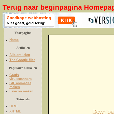
Terug naar beginpagina Homepa
Voorpagina
Home
Artikelen
Alle artikelen
The Google files
Populaire artikelen
Gratis
virusscanners
GIF animaties
maken
Favicon maken
Tutorials
HTML
Downloa
XHTML