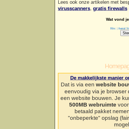
Lees ook onze artikelen met be
virusscanners
,
gratis firewalls
Wat vond je 
Hits: | Aantal 
Homepag
De makkelijkste manier o
Dat is via een
website bou
eenvoudig via je browser
een website bouwen. Je kun
500MB webruimte
voor 
betaald pakket neme
"onbeperkte" opslag (fai
mogel