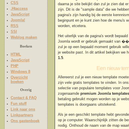
CSS
daarna je site bekijkt dan zul je zien dat 
.Htaccess
zijn. Dit is de "sample data" die we hebbe
JavaScript
pagina's zijn handig bij de eerste kennni
Joomla!
beginpunt en je kunt zien hoe de menu's w
RSS
worden, etcetera.
SSI
Het uiterlijk van de pagina's wordt bepaal
Weblog maken
Joomla wordt er gebruik gemaakt van ��n
Boeken
zul je op een bepaald moment gebruik will
je website past. In dit artikel bekijken we 
HTML
1.5
.
JavaScript
PHP
Een nieuw tem
Windows 8
Allereerst zul je een nieuw template moet
Overzicht
boeken
zijn vele gratis templates te vinden. In ons
selectie van populaire templates voor Joom
Overig
zogenaamde
premium Joomla template
Contact & FAQ
betaling gebruikt mogen worden op je webs
Fun stuff
templates is doorgaans uitstekend.
Link naar ons
Als je een geschikt template hebt gevond
Linkpartners
op je computer. Waarschijnlijk zitten de be
Ons gastenboek
nodig. Onthoud de naam van de map waarin