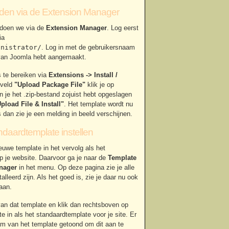
aden via de Extension Manager
 doen we via de
Extension Manager
. Log eerst
ia
inistrator/
. Log in met de gebruikersnaam
e van Joomla hebt aangemaakt.
 te bereiken via
Extensions -> Install /
 veld
"Upload Package File"
klik je op
n je het .zip-bestand zojuist hebt opgeslagen
pload File & Install"
. Het template wordt nu
is dan zie je een melding in beeld verschijnen.
ndaardtemplate instellen
euwe template in het vervolg als het
 je website. Daarvoor ga je naar de
Template
nager
in het menu. Op deze pagina zie je alle
leerd zijn. Als het goed is, zie je daar nu ook
aan.
an dat template en klik dan rechtsboven op
te in als het standaardtemplate voor je site. Er
am van het template getoond om dit aan te