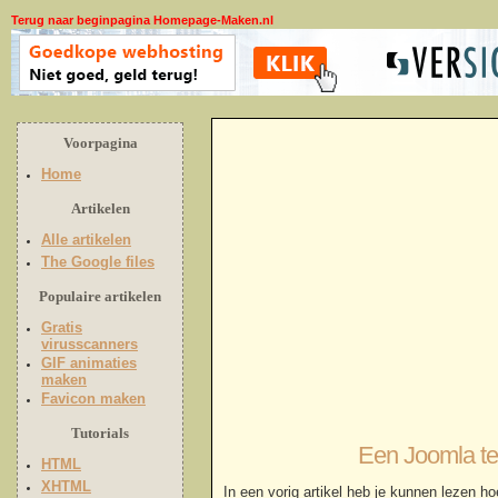
Terug naar beginpagina Homepage-Maken.nl
Voorpagina
Home
Artikelen
Alle artikelen
The Google files
Populaire artikelen
Gratis
virusscanners
GIF animaties
maken
Favicon maken
Tutorials
Een Joomla tem
HTML
XHTML
In een vorig artikel heb je kunnen lezen h