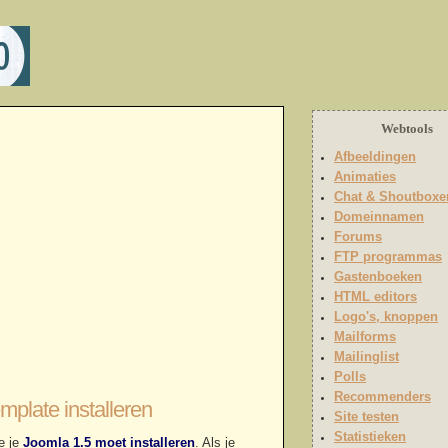
Webtools
Afbeeldingen
Animaties
Chat & Shoutboxe
Domeinnamen
Forums
FTP programmas
Gastenboeken
HTML editors
Logo's, knoppen
Mailforms
Mailinglist
Polls
Recommenders
plate installeren
Site testen
Statistieken
oe je
Joomla 1.5 moet installeren
. Als je