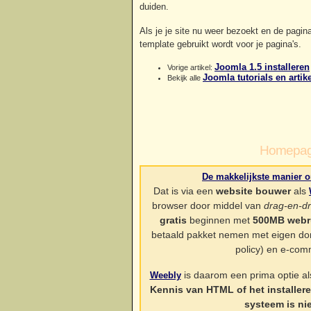
duiden.
Als je je site nu weer bezoekt en de pagina
template gebruikt wordt voor je pagina's.
Joomla 1.5 installeren
Vorige artikel:
Joomla tutorials en artik
Bekijk alle
Homepag
De makkelijkste manier o
Dat is via een
website bouwer
als
browser door middel van
drag-en-d
gratis
beginnen met
500MB webr
betaald pakket nemen met eigen dom
policy) en e-com
is daarom een prima optie als 
Weebly
Kennis van HTML of het installe
systeem is ni