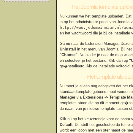
Het Joomla template uplo
Nu kunnen we het template uploaden. Dat
in op het administrator panel van Joomla v
http://www.jedomeinnaam.nl/adm
en het wachtwoord die je bij de installati
Ga nu naar de Extension Manager. Deze is
Uninstall
in het menu van Joomla. Bij het
"Choose"
. Nu blader je naar de map waari
en selecteer je het bestand. Klik dan op
"U
ge�nstalleerd. Als de installatie voltooid 
Het template als sta
Nu moet je alleen nog aangeven dat het ni
standaardtemplate getoond moet worden op
Manager
via
Extensions -> Template Ma
templates staan die op dit moment ge�nstal
de naam van je nieuwe template tussen st
Klik nu op het keuzerondje voor de naam v
Default
. Dit stelt het geselecteerde templa
wordt een icoon met een ster naast de na