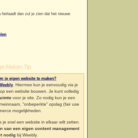
 herlaadt dan zul je zien dat het nieuwe
elen
e-Maken Tip
m je eigen website te maken?
. Hiermee kun je eenvoudig via je
Weebly
rop
een website bouwen. Je kunt volledig
uimte
voor je site. Zo nodig kun je een
einnaam, "onbeperkte" opslag (fair use
merce mogelijkheden.
je snel een website in elkaar wilt zetten.
ren van een eigen content management
et nodig
bij Weebly.