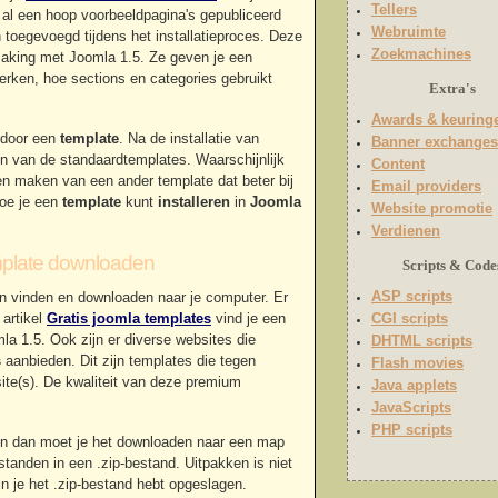
Tellers
er al een hoop voorbeeldpagina's gepubliceerd
Webruimte
n toegevoegd tijdens het installatieproces. Deze
Zoekmachines
smaking met Joomla 1.5. Ze geven je een
erken, hoe sections en categories gebruikt
Extra's
Awards & keuring
d door een
template
. Na de installatie van
Banner exchanges
 van de standaardtemplates. Waarschijnlijk
Content
en maken van een ander template dat beter bij
Email providers
hoe je een
template
kunt
installeren
in
Joomla
Website promotie
Verdienen
plate downloaden
Scripts & Code
ASP scripts
en vinden en downloaden naar je computer. Er
 artikel
Gratis joomla templates
vind je een
CGI scripts
la 1.5. Ook zijn er diverse websites die
DHTML scripts
s
aanbieden. Dit zijn templates die tegen
Flash movies
ite(s). De kwaliteit van deze premium
Java applets
JavaScripts
PHP scripts
en dan moet je het downloaden naar een map
standen in een .zip-bestand. Uitpakken is niet
 je het .zip-bestand hebt opgeslagen.