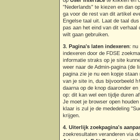
op
User Interface
te klikken en o
"Nederlands" te kiezen en dan op
ga voor de rest van dit artikel 
Engelse taal uit. Laat de taal du
pas aan het eind van dit verhaal 
wilt gaan gebruiken.
3. Pagina's laten indexeren
: nu
indexeren door de FDSE zoekma
informatie straks op je site kun
weer naar de Admin-pagina (de l
pagina zie je nu een kopje staan
h
van je site in, dus bijvoorbeeld
daarna op de knop daaronder en 
op: dit kan wel een tijdje duren 
Je moet je browser open houden t
klaar is zul je de mededeling "Su
krijgen.
4. Uiterlijk zoekpagina's aanp
zoekresultaten veranderen via d