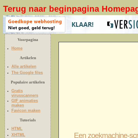
Terug naar beginpagina Homepa
Voorpagina
Home
Artikelen
Alle artikelen
The Google files
Populaire artikelen
Gratis
virusscanners
GIF animaties
maken
Favicon maken
Tutorials
HTML
Een zoekmachine-script
XHTML