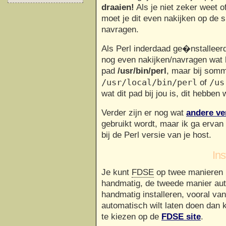
draaien!
Als je niet zeker weet 
moet je dit even nakijken op de 
navragen.
Als Perl inderdaad ge�nstalleerd
nog even nakijken/navragen wat h
pad
/usr/bin/perl
, maar bij somm
/usr/local/bin/perl
/us
of
wat dit pad bij jou is, dit hebben 
Verder zijn er nog wat
andere ve
gebruikt wordt, maar ik ga ervan
bij de Perl versie van je host.
Ins
Je kunt
FDSE
op twee manieren i
handmatig, de tweede manier au
handmatig installeren, vooral va
automatisch wilt laten doen dan 
te kiezen op de
FDSE site
.