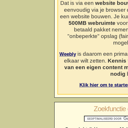
Dat is via een
website bou
eenvoudig via je browser
een website bouwen. Je kun
500MB webruimte
voor 
betaald pakket neme
"onbeperkte" opslag (fai
mogel
is daarom een prima o
Weebly
elkaar wilt zetten.
Kennis 
van een eigen content 
nodig
b
Klik hier om te start
Zoekfunctie 