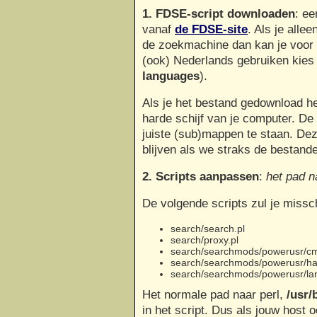
1. FDSE-script downloaden
: ee
vanaf
de FDSE-site
. Als je alle
de zoekmachine dan kan je voor h
(ook) Nederlands gebruiken kies 
languages
).
Als je het bestand gedownload h
harde schijf van je computer. D
juiste (sub)mappen te staan. De
blijven als we straks de bestand
2. Scripts aanpassen
:
het pad n
De volgende scripts zul je miss
search/search.pl
search/proxy.pl
search/searchmods/powerusr/c
search/searchmods/powerusr/ha
search/searchmods/powerusr/lan
Het normale pad naar perl,
/usr/
in het script. Dus als jouw host 