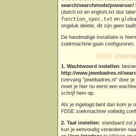
search/searchmods/powerusr/
(dutch.txt en english.txt dus late
function_spec.txt
glob
en
ongeluk delete, dit zijn geen taa
De handmatige installatie is hier
zoekmachine gaan configureren.
FDSE zoekmach
1. Wachtwoord instellen
: bezoe
http://www.jewebadres.nl/sea
(vervang "jewebadres.nl" door je
moet je hier nu eerst een wacht
schrijf hem op.
Als je ingelogd bent dan kom je 
FDSE zoekmachine volledig conf
2. Taal instellen
: standaard zul j
kun je eenvoudig veranderen naa