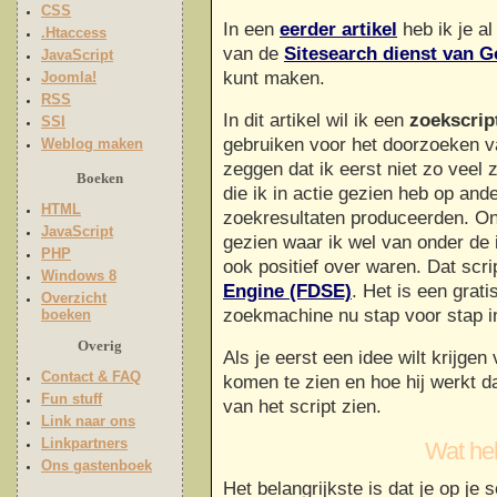
CSS
In een
eerder artikel
heb ik je al
.Htaccess
van de
Sitesearch dienst van G
JavaScript
kunt maken.
Joomla!
RSS
In dit artikel wil ik een
zoekscrip
SSI
gebruiken voor het doorzoeken va
Weblog maken
zeggen dat ik eerst niet zo veel z
Boeken
die ik in actie gezien heb op and
HTML
zoekresultaten produceerden. Onl
JavaScript
gezien waar ik wel van onder de
PHP
ook positief over waren. Dat scri
Windows 8
Engine (FDSE)
. Het is een grati
Overzicht
zoekmachine nu stap voor stap in
boeken
Overig
Als je eerst een idee wilt krijg
Contact & FAQ
komen te zien en hoe hij werkt d
Fun stuff
van het script zien.
Link naar ons
Linkpartners
Wat heb
Ons gastenboek
Het belangrijkste is dat je op je 