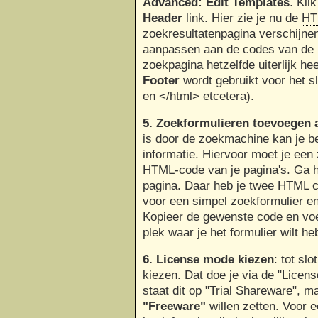
Advanced: Edit Templates
. Kli
Header
link. Hier zie je nu de
HT
zoekresultatenpagina verschijn
aanpassen aan de codes van de re
zoekpagina hetzelfde uiterlijk he
Footer
wordt gebruikt voor het 
en </html> etcetera).
5. Zoekformulieren toevoegen a
is door de zoekmachine kan je be
informatie. Hiervoor moet je een
HTML-code van je pagina's. Ga 
pagina. Daar heb je twee HTML c
voor een simpel zoekformulier e
Kopieer de gewenste code en voe
plek waar je het formulier wilt he
6. License mode kiezen
: tot sl
kiezen. Dat doe je via de "Licen
staat dit op "Trial Shareware", ma
"Freeware"
willen zetten. Voor 