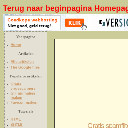
Terug naar beginpagina Homepa
Voorpagina
Home
Artikelen
Alle artikelen
The Google files
Populaire artikelen
Gratis
virusscanners
GIF animaties
maken
Favicon maken
Tutorials
HTML
Gratis spamfil
XHTML