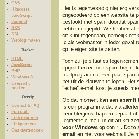
CSS
Het is tegenwoordig niet erg ve
.Htaccess
ongecodeerd op een website te pl
JavaScript
bestookt met spam doordat spam
Joomla!
RSS
hebben opgepikt. We hebben al 
SSI
dit kunt tegengaan, namelijk het
Weblog maken
je als webmaster in ieder geval r
op je eigen site te zetten.
Boeken
HTML
Toch zul je situaties tegenkomen
JavaScript
opgeeft en er toch spam begint te
PHP
mailprogramma. Een paar spamma
Windows 8
het uit de klauwen te lopen. Het 
Overzicht
"echte" e-mail kost je steeds meer
boeken
Overig
Op dat moment kan een
spamfil
Contact & FAQ
is een programma dat via allerlei
Fun stuff
berichteigenschappen bepaalt of
Link naar ons
legitieme e-mail. In dit artikel z
Linkpartners
voor Windows
op een rij. Deze 
Ons gastenboek
email
en niet voor webmail! Je m