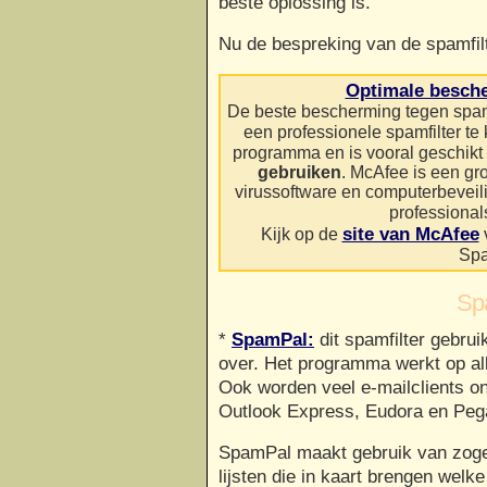
beste oplossing is.
Nu de bespreking van de spamfil
Optimale besch
De beste bescherming tegen spam k
een professionele spamfilter te
programma en is vooral geschik
gebruiken
. McAfee is een gr
virussoftware en computerbeveil
professiona
site van McAfee
Kijk op de
Spa
Sp
*
SpamPal:
dit spamfilter gebruik
over. Het programma werkt op al
Ook worden veel e-mailclients o
Outlook Express, Eudora en Peg
SpamPal maakt gebruik van zo
lijsten die in kaart brengen welk