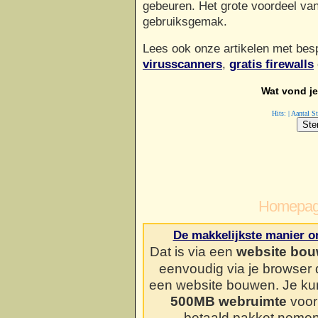
gebeuren. Het grote voordeel va
gebruiksgemak.
Lees ook onze artikelen met be
virusscanners
,
gratis firewalls
Wat vond je 
Hits: | Aantal 
Homepag
De makkelijkste manier o
Dat is via een
website bou
eenvoudig via je browser
een website bouwen. Je kun
500MB webruimte
voor 
betaald pakket neme