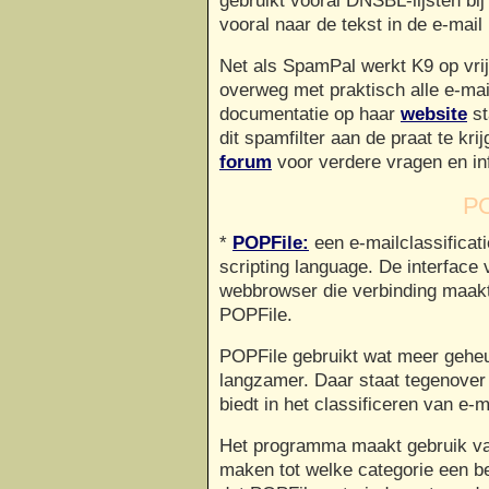
gebruikt vooral DNSBL-lijsten bij
vooral naar de tekst in de e-mail k
Net als SpamPal werkt K9 op vri
overweg met praktisch alle e-ma
documentatie op haar
website
st
dit spamfilter aan de praat te kr
forum
voor verdere vragen en in
PO
*
POPFile:
een e-mailclassificat
scripting language. De interface
webbrowser die verbinding maak
POPFile.
POPFile gebruikt wat meer geheu
langzamer. Daar staat tegenover
biedt in het classificeren van e-
Het programma maakt gebruik van
maken tot welke categorie een be