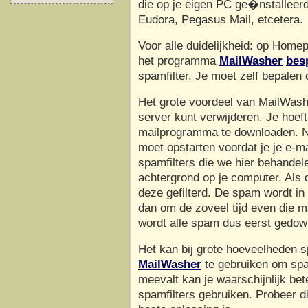
die op je eigen PC ge�nstalleerd
Eudora, Pegasus Mail, etcetera.
Voor alle duidelijkheid: op Hom
het programma
MailWasher
bes
spamfilter. Je moet zelf bepalen 
Het grote voordeel van MailWashe
server kunt verwijderen. Je hoeft
mailprogramma te downloaden. Na
moet opstarten voordat je je e-mai
spamfilters die we hier behandele
achtergrond op je computer. Als
deze gefilterd. De spam wordt in
dan om de zoveel tijd even die m
wordt alle spam dus eerst gedow
Het kan bij grote hoeveelheden 
MailWasher
te gebruiken om spam
meevalt kan je waarschijnlijk be
spamfilters gebruiken. Probeer di